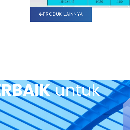
PRODUK LAINNYA
ERBAIK
untuk
?