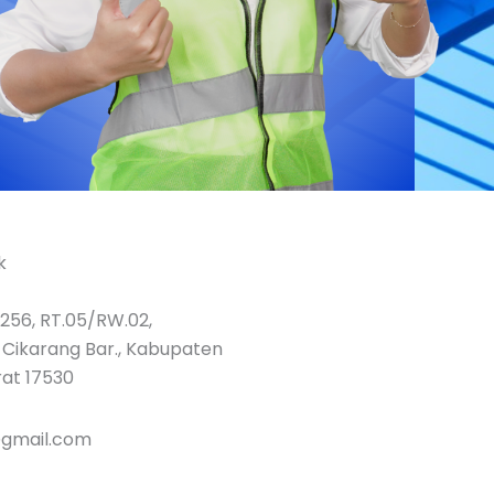
k
.256, RT.05/RW.02,
 Cikarang Bar., Kabupaten
rat 17530
@gmail.com