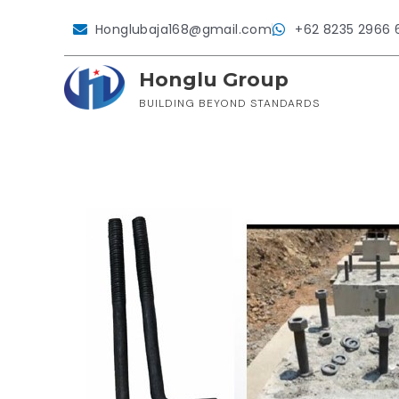
Lewati
ke
Honglubaja168@gmail.com
+62 8235 2966 
konten
Honglu Group
BUILDING BEYOND STANDARDS