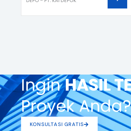
DEPO – PT. KAI DEPOK
Ingin
HASIL T
Proyek Anda
KONSULTASI GRATIS