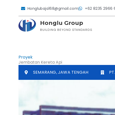
Lewati
ke
Honglubaja168@gmail.com
+62 8235 2966 
konten
Honglu Group
BUILDING BEYOND STANDARDS
Proyek
Jembatan Kereta Api
SEMARANG, JAWA TENGAH
PT