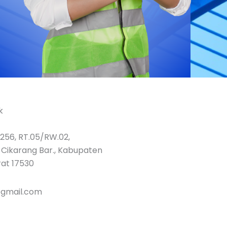
k
.256, RT.05/RW.02,
 Cikarang Bar., Kabupaten
rat 17530
@gmail.com