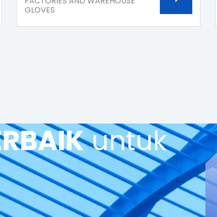
FACTORIES AND WAREHOUSE
GLOVES
ERBAIK
untuk
?