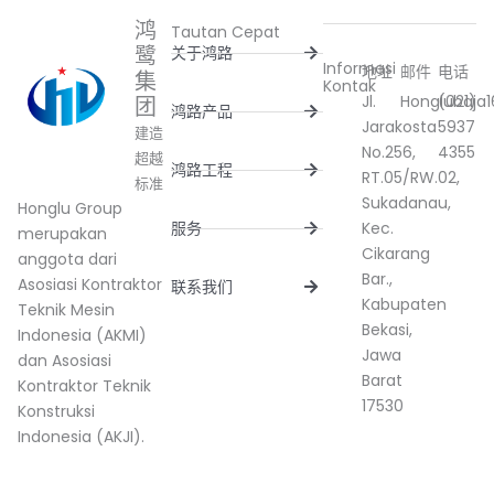
鸿
Tautan Cepat
鹭
关于鸿路
Informasi
地址
邮件
电话
集
Kontak
Jl.
Honglubaja
(021)
团
鸿路产品
Jarakosta
5937
建造
No.256,
4355
超越
鸿路工程
RT.05/RW.02,
标准
Sukadanau,
Honglu Group
服务
Kec.
merupakan
Cikarang
anggota dari
Bar.,
Asosiasi Kontraktor
联系我们
Kabupaten
Teknik Mesin
Bekasi,
Indonesia (AKMI)
Jawa
dan Asosiasi
Barat
Kontraktor Teknik
17530
Konstruksi
Indonesia (AKJI).