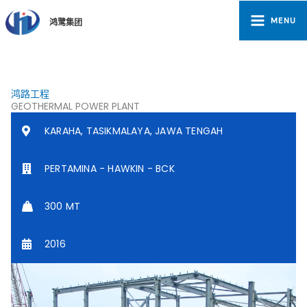
跳
至
MENU
鸿鹭集团
内
容
鸿路工程
GEOTHERMAL POWER PLANT
KARAHA, TASIKMALAYA, JAWA TENGAH
PERTAMINA - HAWKIN - BCK
300 MT
2016